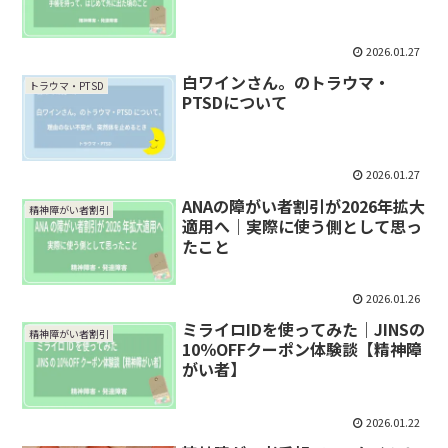
2026.01.27
白ワインさん。のトラウマ・
トラウマ・PTSD
PTSDについて
2026.01.27
ANAの障がい者割引が2026年拡大
精神障がい者割引
適用へ｜実際に使う側として思っ
たこと
2026.01.26
ミライロIDを使ってみた｜JINSの
精神障がい者割引
10％OFFクーポン体験談【精神障
がい者】
2026.01.22