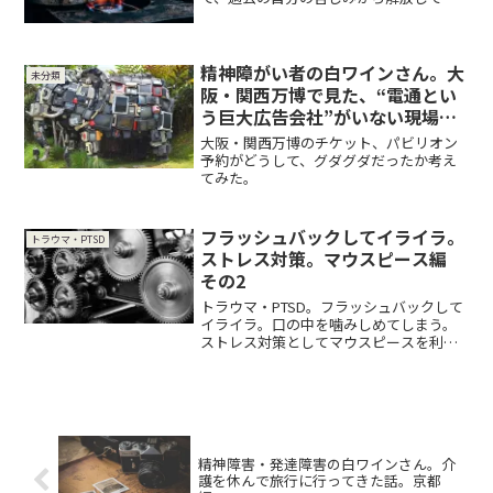
げたい。
精神障がい者の白ワインさん。大
未分類
阪・関西万博で見た、“電通とい
う巨大広告会社”がいない現場か
ら学んだこと
大阪・関西万博のチケット、パビリオン
予約がどうして、グダグダだったか考え
てみた。
フラッシュバックしてイライラ。
トラウマ・PTSD
ストレス対策。マウスピース編
その2
トラウマ・PTSD。フラッシュバックして
イライラ。口の中を噛みしめてしまう。
ストレス対策としてマウスピースを利用
中。
精神障害・発達障害の白ワインさん。介
護を休んで旅行に行ってきた話。京都