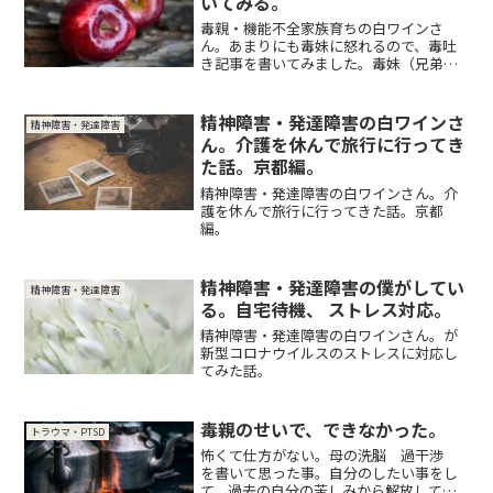
いてみる。
毒親・機能不全家族育ちの白ワインさ
ん。あまりにも毒妹に怒れるので、毒吐
き記事を書いてみました。毒妹（兄弟姉
妹）に苦しまれている方々と苦しみ、悲
しみ、怒りを共有したいです。
精神障害・発達障害の白ワインさ
精神障害・発達障害
ん。介護を休んで旅行に行ってき
た話。京都編。
精神障害・発達障害の白ワインさん。介
護を休んで旅行に行ってきた話。京都
編。
精神障害・発達障害の僕がしてい
精神障害・発達障害
る。自宅待機、 ストレス対応。
精神障害・発達障害の白ワインさん。が
新型コロナウイルスのストレスに対応し
てみた話。
毒親のせいで、できなかった。
トラウマ・PTSD
怖くて仕方がない。母の洗脳 過干渉
を書いて思った事。自分のしたい事をし
て、過去の自分の苦しみから解放してあ